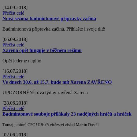
[14.09.2018]
Přečíst celé
Nová sezona badmintonové přípravky začíná
Badmintonová přípravka začíná. Přihlašte i svoje dítě
[06.09.2018]
Přečíst celé
Xarena opět funguje v běžném režimu
Opět jedeme naplno
[16.07.2018]
Přečíst celé
Ve dnech 30.6. až 15.7. bude mít Xarena ZAVŘENO
UPOZORNĚNÍ: dva týdny zavřená Xarena
[28.06.2018]
Přečíst celé
Badmintonové souboje přilákaly 23 nadějných hráčů a hráček
Turnaj juniorů GPC U19: tři vítězství získal Martin Dostál
[02.06.2018]