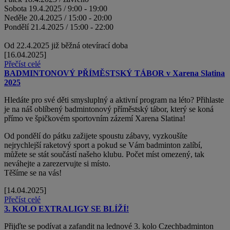
Sobota 19.4.2025 / 9:00 - 19:00
Neděle 20.4.2025 / 15:00 - 20:00
Pondělí 21.4.2025 / 15:00 - 22:00
Od 22.4.2025 již běžná otevírací doba
[16.04.2025]
Přečíst celé
BADMINTONOVÝ PŘÍMĚSTSKÝ TÁBOR v Xarena Slatina
2025
Hledáte pro své děti smysluplný a aktivní program na léto? Přihlaste
je na náš oblíbený badmintonový příměstský tábor, který se koná
přímo ve špičkovém sportovním zázemí Xarena Slatina!
Od pondělí do pátku zažijete spoustu zábavy, vyzkoušíte
nejrychlejší raketový sport a pokud se Vám badminton zalíbí,
můžete se stát součástí našeho klubu. Počet míst omezený, tak
neváhejte a zarezervujte si místo.
Těšíme se na vás!
[14.04.2025]
Přečíst celé
3. KOLO EXTRALIGY SE BLÍŽÍ!
Přijďte se podívat a zafandit na lednové 3. kolo Czechbadminton