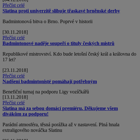
Přečíst celé
Slatina proti univerzitě slibuje třaskavé brněnské derby
Badmintonová bitva o Brno. Poprvé v historii
[30.11.2018]
Přečíst celé
Badmintonové naděje soupeří o tituly českých mistrů
Republikové mistrovství. Kdo bude letošní český král a královna do
17 let?
[23.11.2018]
Přečíst celé
Nadšení badmintonisté pomáhají potřebným
Benefiční turnaj na podporu Ligy vozíčkářů
[13.11.2018]
Přečíst celé
Slatina má za sebou domácí premiéru. Děkujeme všem
divákům za podporu!
Parádní atmosféra, těsná porážka až v nastavení. Plná hnala
extraligového nováčka Slatinu