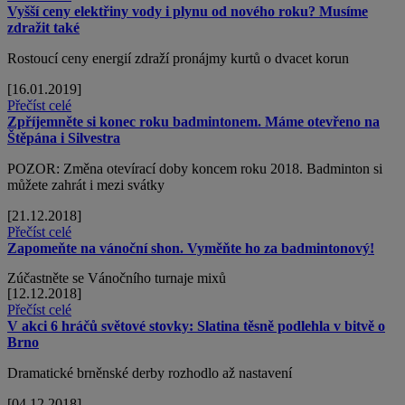
Vyšší ceny elektřiny vody i plynu od nového roku? Musíme
zdražit také
Rostoucí ceny energií zdraží pronájmy kurtů o dvacet korun
[16.01.2019]
Přečíst celé
Zpříjemněte si konec roku badmintonem. Máme otevřeno na
Štěpána i Silvestra
POZOR: Změna otevírací doby koncem roku 2018. Badminton si
můžete zahrát i mezi svátky
[21.12.2018]
Přečíst celé
Zapomeňte na vánoční shon. Vyměňte ho za badmintonový!
Zúčastněte se Vánočního turnaje mixů
[12.12.2018]
Přečíst celé
V akci 6 hráčů světové stovky: Slatina těsně podlehla v bitvě o
Brno
Dramatické brněnské derby rozhodlo až nastavení
[04.12.2018]