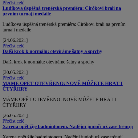
Přečíst celé
Ludíkova úspěšná trenérská premiéra: Cirókovi brali na
prvním turnaji medaile
Ludíkova úspěšná trenérská premiéra: Cirókovi brali na prvním
turnaji medaile
[24.06.2021]
Přečíst celé
Další krok k normálu: otevíráme šatny a sprchy
Další krok k normálu: otevíráme šatny a sprchy
[30.05.2021]
Přečíst celé
MÁME OPĚT OTEVŘENO: NOVĚ MŮŽETE HRÁT I
ČTYŘHRY
MÁME OPĚT OTEVŘENO: NOVĚ MŮŽETE HRÁT I
ČTYŘHRY
[26.05.2021]
Přečíst celé
Xarena opět žije badmintonem. Nadějní junioři už zase trénují
Xarena opět žije badmintonem. Nadějní junioři už zase trénují