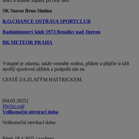
hráči a úžasné zápasy po celý den.
SK Stavos Brno Slatina
B.O.CHANCE OSTRAVA SPORTCLUB
Badmintonový klub 1973 Benátky nad Jizerou
BK METEOR PRAHA
Vstupné je zdarma, takže vezměte rodinu, přátele a přijďte si užít
skvělý sportovní zážitek a podpořit nás na
CESTĚ ZA ZLATÝM HATTRICKEM.
[04.05.2025]
Přečíst celé
Velikonoční otevírací doba
Velikonoční otevírací doba:
Pátek 18.4.2025 / zavřeno