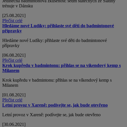
Jedinečná badmintonová zkušenost: sedm statečných ze Slatiny
trénuje v Dánsku
[25.08.2021]
Přečíst celé
Hledáme nové Ludíky: přihlaste své děti do badmintonové
přípravky
Hledáme nové Ludíky: přihlaste své děti do badmintonové
přípravky
[06.08.2021]
Přečíst celé
Krok kupředu v badmintonu: přihlas se na víkendový kemp s
Milanem
Krok kupředu v badmintonu: přihlas se na víkendový kemp s
Milanem
[01.08.2021]
Přečíst celé
Letní provoz v Xareně: podívejte se, jak bude otevřeno
Letní provoz v Xareně: podívejte se, jak bude otevřeno
[30.06.2021]