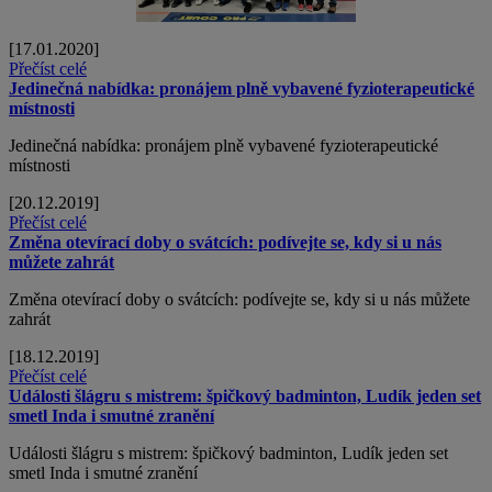
[17.01.2020]
Přečíst celé
Jedinečná nabídka: pronájem plně vybavené fyzioterapeutické
místnosti
Jedinečná nabídka: pronájem plně vybavené fyzioterapeutické
místnosti
[20.12.2019]
Přečíst celé
Změna otevírací doby o svátcích: podívejte se, kdy si u nás
můžete zahrát
Změna otevírací doby o svátcích: podívejte se, kdy si u nás můžete
zahrát
[18.12.2019]
Přečíst celé
Události šlágru s mistrem: špičkový badminton, Ludík jeden set
smetl Inda i smutné zranění
Události šlágru s mistrem: špičkový badminton, Ludík jeden set
smetl Inda i smutné zranění