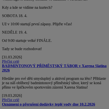
Kdy a kde se vidíme na kurtech?
SOBOTA 18. 4.
Už v 10:00 startují první zápasy. Přijďte včas!
NEDĚLE 19. 4.
Od 9:00 startuje velké FINÁLE.
Tady se bude rozhodovat!
[31.03.2026]
Přečíst celé
BADMINTONOVÝ PŘÍMĚSTSKÝ TÁBOR v Xarena Slatina
2026
Hledáte pro své děti smysluplný a aktivní program na léto? Přihlaste
je na náš oblíbený badmintonový příměstský tábor, který se koná
přímo ve špičkovém sportovním zázemí Xarena Slatina!
[19.03.2026]
Přečíst celé
Oznámení o přerušení dodávky teplé vody dne 10.2.2026