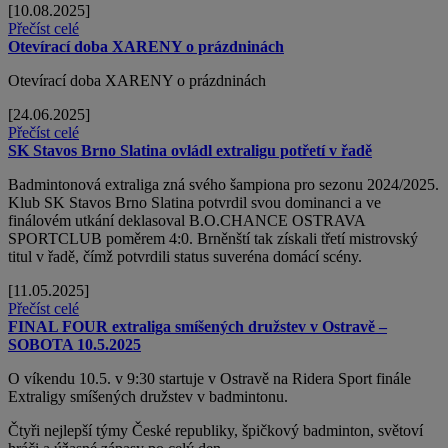
[10.08.2025]
Přečíst celé
Otevírací doba XARENY o prázdninách
Otevírací doba XARENY o prázdninách
[24.06.2025]
Přečíst celé
SK Stavos Brno Slatina ovládl extraligu potřetí v řadě
Badmintonová extraliga zná svého šampiona pro sezonu 2024/2025.
Klub SK Stavos Brno Slatina potvrdil svou dominanci a ve
finálovém utkání deklasoval B.O.CHANCE OSTRAVA
SPORTCLUB poměrem 4:0. Brněnští tak získali třetí mistrovský
titul v řadě, čímž potvrdili status suveréna domácí scény.
[11.05.2025]
Přečíst celé
FINAL FOUR extraliga smíšených družstev v Ostravě –
SOBOTA 10.5.2025
O víkendu 10.5. v 9:30 startuje v Ostravě na Ridera Sport finále
Extraligy smíšených družstev v badmintonu.
Čtyři nejlepší týmy České republiky, špičkový badminton, světoví