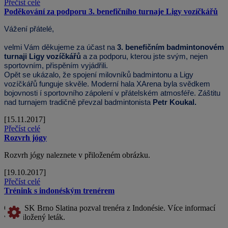
Přečíst celé
Poděkování za podporu 3. benefičního turnaje Ligy vozíčkářů
Vážení přátelé,
velmi Vám děkujeme za účast na
3. benefičním badmintonovém
turnaji Ligy vozíčkářů
a za podporu, kterou jste svým, nejen
sportovním, přispěním vyjádřili.
Opět se ukázalo, že spojení milovníků badmintonu a Ligy
vozíčkářů funguje skvěle. Moderní hala XArena byla svědkem
bojovnosti í sportovního zápolení v přátelském atmosféře. Záštitu
nad turnajem tradičně převzal badmintonista
Petr Koukal.
[15.11.2017]
Přečíst celé
Rozvrh jógy
Rozvrh jógy naleznete v přiloženém obrázku.
[19.10.2017]
Přečíst celé
Trénink s indonéským trenérem
Oddíl SK Brno Slatina pozval trenéra z Indonésie. Více informací
viz přiložený leták.