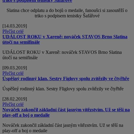
triko s podpisem tenistky Šafářové
Slatina chce odplatu a do bojů o medaile, fanoušci si zasoutěží o
triko s podpisem tenistky Šafářové
[14.03.2019]
Přečíst celé
UDÁLOST ROKU v Xareně: nováček STAVOS Brno Slatina
útočí na semifinále
UDÁLOST ROKU v Xareně: nováček STAVOS Brno Slatina
útočí na semifinále
[09.03.2019]
Přečíst celé
Úspěšný rodinný klan. Sestry Figlovy spolu zvítězily ve čtyřhře
Úspěšný rodinný klan. Sestry Fliglovy spolu zvítězily ve čtyřhře
[28.02.2019]
Přečíst celé
Nováček zakončil základní část jasným vítězstvím. Už se těší na
play-off a boj o medaile
Nováček zakončil základní část jasným vítězstvím. Už se těší na
play-off a boj o medaile