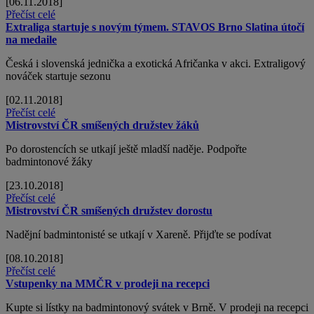
[06.11.2018]
Přečíst celé
Extraliga startuje s novým týmem. STAVOS Brno Slatina útočí
na medaile
Česká i slovenská jednička a exotická Afričanka v akci. Extraligový
nováček startuje sezonu
[02.11.2018]
Přečíst celé
Mistrovství ČR smíšených družstev žáků
Po dorostencích se utkají ještě mladší naděje. Podpořte
badmintonové žáky
[23.10.2018]
Přečíst celé
Mistrovství ČR smíšených družstev dorostu
Nadějní badmintonisté se utkají v Xareně. Přijďte se podívat
[08.10.2018]
Přečíst celé
Vstupenky na MMČR v prodeji na recepci
Kupte si lístky na badmintonový svátek v Brně. V prodeji na recepci