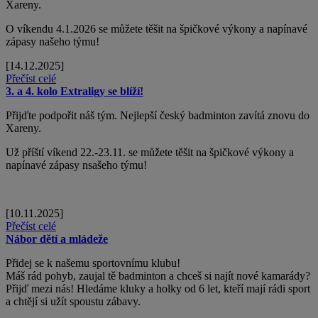
Xareny.
O víkendu 4.1.2026 se můžete těšit na špičkové výkony a napínavé
zápasy našeho týmu!
[14.12.2025]
Přečíst celé
3. a 4. kolo Extraligy se blíží!
Přijďte podpořit náš tým. Nejlepší český badminton zavítá znovu do
Xareny.
Už příští víkend 22.-23.11. se můžete těšit na špičkové výkony a
napínavé zápasy nsašeho týmu!
[10.11.2025]
Přečíst celé
Nábor dětí a mládeže
Přidej se k našemu sportovnímu klubu!
Máš rád pohyb, zaujal tě badminton a chceš si najít nové kamarády?
Přijď mezi nás! Hledáme kluky a holky od 6 let, kteří mají rádi sport
a chtějí si užít spoustu zábavy.