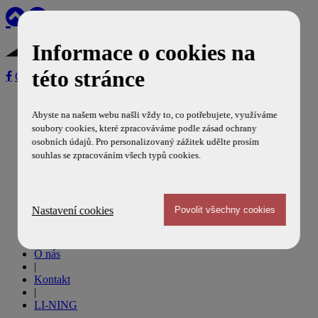
Informace o cookies na
této stránce
ON-LINE REZERVACE
Úvod
|
Abyste na našem webu našli vždy to, co potřebujete, využíváme
Aréna
soubory cookies, které zpracováváme podle zásad ochrany
|
osobních údajů. Pro personalizovaný zážitek udělte prosím
Aktuality
souhlas se zpracováním všech typů cookies.
|
Aktivity
|
Fotogalerie
Nastavení cookies
|
Ceník
|
O nás
|
Kontakt
|
LI-NING