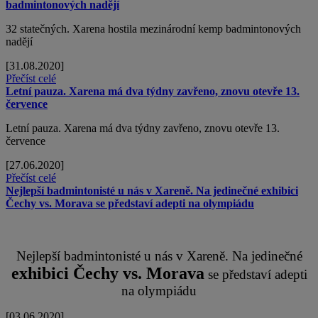
badmintonových nadějí
32 statečných. Xarena hostila mezinárodní kemp badmintonových
nadějí
[31.08.2020]
Přečíst celé
Letní pauza. Xarena má dva týdny zavřeno, znovu otevře 13.
července
Letní pauza. Xarena má dva týdny zavřeno, znovu otevře 13.
července
[27.06.2020]
Přečíst celé
Nejlepší badmintonisté u nás v Xareně. Na jedinečné exhibici
Čechy vs. Morava se představí adepti na olympiádu
Nejlepší badmintonisté u nás v Xareně. Na jedinečné
exhibici Čechy vs. Morava
se představí adepti
na olympiádu
[03.06.2020]