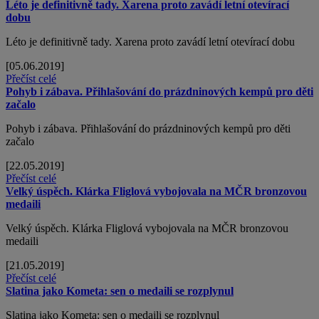
Léto je definitivně tady. Xarena proto zavádí letní otevírací
dobu
Léto je definitivně tady. Xarena proto zavádí letní otevírací dobu
[05.06.2019]
Přečíst celé
Pohyb i zábava. Přihlašování do prázdninových kempů pro děti
začalo
Pohyb i zábava. Přihlašování do prázdninových kempů pro děti
začalo
[22.05.2019]
Přečíst celé
Velký úspěch. Klárka Fliglová vybojovala na MČR bronzovou
medaili
Velký úspěch. Klárka Fliglová vybojovala na MČR bronzovou
medaili
[21.05.2019]
Přečíst celé
Slatina jako Kometa: sen o medaili se rozplynul
Slatina jako Kometa: sen o medaili se rozplynul