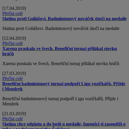
[17.04.2019]
Přečíst celé
Slatina proti Goliášovi. Badmintonový nováček útočí na medaile
Slatina proti Goliášovi. Badmintonový nováček útočí na medaile
[12.04.2019]
Přečíst celé
Xarena praskala ve švech. Benefiční turnaj přilákal stovku
hráčů
Xarena praskala ve švech. Benefiční turnaj přilákal stovku hráčů
[27.03.2019]
Přečíst celé
Benefiční badmintonový turnaj podpoří Ligu vozíčkářů. Přijde
i Mendrek
Benefiční badmintonový turnaj podpoří Ligu vozíčkářů. Přijde i
Mendrek
[21.03.2019]
Přečíst celé
Slatina chce odplatu a do bojů o medaile, fanoušci si zasoutěží o