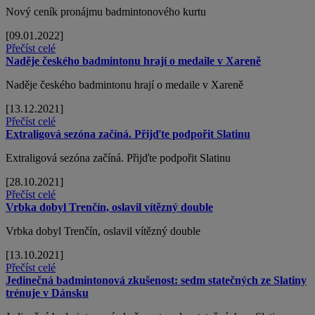
Nový ceník pronájmu badmintonového kurtu
[09.01.2022]
Přečíst celé
Naděje českého badmintonu hrají o medaile v Xareně
Naděje českého badmintonu hrají o medaile v Xareně
[13.12.2021]
Přečíst celé
Extraligová sezóna začíná. Přijďte podpořit Slatinu
Extraligová sezóna začíná. Přijďte podpořit Slatinu
[28.10.2021]
Přečíst celé
Vrbka dobyl Trenčín, oslavil vítězný double
Vrbka dobyl Trenčín, oslavil vítězný double
[13.10.2021]
Přečíst celé
Jedinečná badmintonová zkušenost: sedm statečných ze Slatiny
trénuje v Dánsku