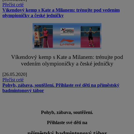
Přečíst celé
Víkendový kemp s Kate a Milanem: trénujte pod vedením
olympioničky a české jedničky
Víkendový kemp s Kate a Milanem: trénujte pod
vedením olympioničky a české jedničky
[26.05.2020]
Přečíst celé
Pohyb, zábava, soutěžení. Přihlaste své děti na příměstský
badmintonový tábor
Pohyb, zábava, soutěžení.
Přihlaste své děti na
příměstský badmintonový tábor