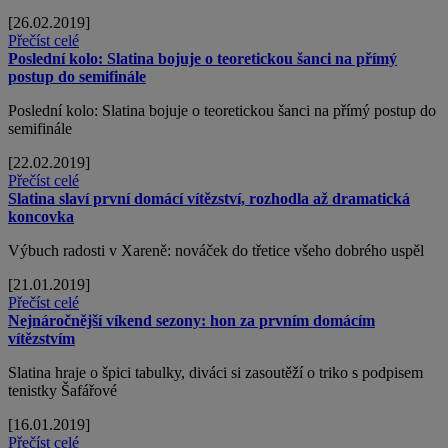
[26.02.2019]
Přečíst celé
Poslední kolo: Slatina bojuje o teoretickou šanci na přímý
postup do semifinále
Poslední kolo: Slatina bojuje o teoretickou šanci na přímý postup do
semifinále
[22.02.2019]
Přečíst celé
Slatina slaví první domácí vítězství, rozhodla až dramatická
koncovka
Výbuch radosti v Xareně: nováček do třetice všeho dobrého uspěl
[21.01.2019]
Přečíst celé
Nejnáročnější víkend sezony: hon za prvním domácím
vítězstvím
Slatina hraje o špici tabulky, diváci si zasoutěží o triko s podpisem
tenistky Šafářové
[16.01.2019]
Přečíst celé