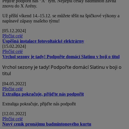
Přijďte podpořit náš “A” tým. Nejlepší český badminton zavítá
znovu do X Arény.
Už příští víkend 14.-15.12. se můžete těšit na špičkové výkony a
napínavé zápasy nsašeho týmu!
[05.12.2024]
Přečíst celé
Úspěšná instalace fotovoltaické elektrárny
[15.02.2024]
Přečíst celé
Vrchol sezony je tady! Podpořte domácí Slatinu v boji o titul
Vrchol sezony je tady! Podpořte domácí Slatinu v boji o
titul
[04.05.2022]
Přečíst celé
Extraliga pokračuje, přijďte nás podpořit
Extraliga pokračuje, přijďte nás podpořit
[12.01.2022]
Přečíst celé
Nový ceník pronájmu badmintonového kurtu