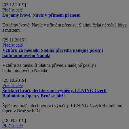
[03.12.2019]
Přečíst celé
Do jámy lvové. Navíc v přímém přenosu
Do jámy lvové. Navíc v přímém přenosu. Slatinu čeká náročná bitva
s mistrem
[29.11.2019]
Přečíst celé
Vzhůru za medailí! Slatina přivedla nadějné posily i
badmintonového Nadala
Vzhůru za medailí! Slatina přivedla nadějné posily i
badmintonového Nadala
[25.10.2019]
Přečíst celé
Špičkoví hráči, dechberoucí výměny. LI-NING Czech
Badminton Open v Brně se blíží
Špičkoví hráči, dechberoucí výměny. LI-NING Czech Badminton
Open v Brně se blíží
[18.09.2019]
Přečíst celé