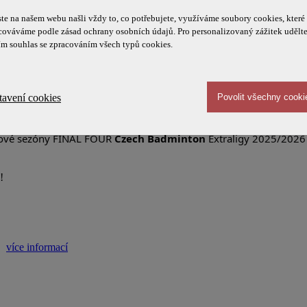
te na našem webu našli vždy to, co potřebujete, využíváme soubory cookies, které
cováváme podle zásad ochrany osobních údajů. Pro personalizovaný zážitek udělt
ím souhlas se zpracováním všech typů cookies.
nformací
tavení cookies
igové sezóny FINAL FOUR
Czech Badminton
Extraligy 2025/202
!
více informací