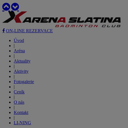
ON-LINE REZERVACE
Úvod
|
Aréna
|
Aktuality
|
Aktivity
|
Fotogalerie
|
Ceník
|
O nás
|
Kontakt
|
LI-NING