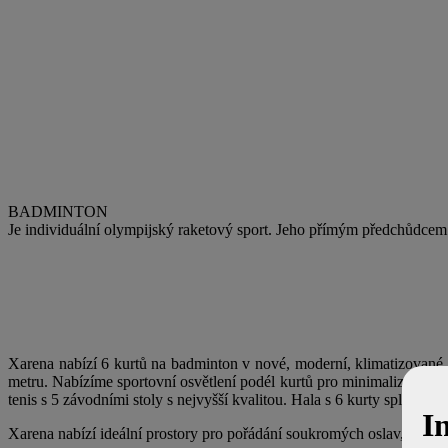
BADMINTON
Je individuální olympijský raketový sport. Jeho přímým předchůdcem 
Xarena nabízí 6 kurtů na badminton v nové, moderní, klimatizované
metru. Nabízíme sportovní osvětlení podél kurtů pro minimalizaci osl
tenis s 5 závodními stoly s nejvyšší kvalitou. Hala s 6 kurty splňuje 
I
Xarena nabízí ideální prostory pro pořádání soukromých oslav, firemní