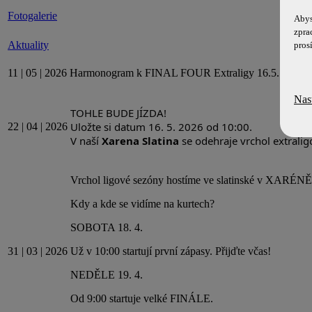
Fotogalerie
Abys
zpra
Aktuality
pros
11 | 05 | 2026
Harmonogram k FINAL FOUR Extraligy 16.5.
více i
Nas
TOHLE BUDE JÍZDA!
Uložte si datum 16. 5. 2026 od 10:00.
22 | 04 | 2026
V naší
Xarena Slatina
se odehraje vrchol extral
Vrchol ligové sezóny hostíme ve slatinské v XARÉNĚ
Kdy a kde se vidíme na kurtech?
SOBOTA 18. 4.
31 | 03 | 2026
Už v 10:00 startují první zápasy. Přijďte včas!
NEDĚLE 19. 4.
Od 9:00 startuje velké FINÁLE.