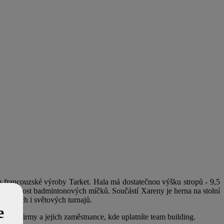
 francouzské výroby Tarket. Hala má dostatečnou výšku stropů - 9,5
 viditelnost badmintonových míčků. Součástí Xareny je herna na stolní
opských i světových turnajů.
e
e pro firmy a jejich zaměstnance, kde uplatníte team building.