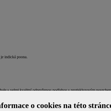
je indická poona.
 hale s velmi kvalitní odpruženou podlahou s protiskluzovým povrchem
ěnění hráčů. Dále také kontrastní modré stěny, které zaručují výbornou
všechny
parametry CBAS, BE a BWF
pro pořádání republikových, evr
nformace o cookies na této stránc
ch večírků i turnajů pro amaterské hráče, hobby hráče a případné turnaj